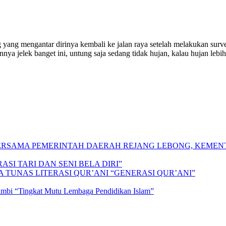
ng yang mengantar dirinya kembali ke jalan raya setelah melakukan sur
a jelek banget ini, untung saja sedang tidak hujan, kalau hujan lebih
 BERSAMA PEMERINTAH DAERAH REJANG LEBONG, KEME
SI TARI DAN SENI BELA DIRI”
A TUNAS LITERASI QUR’ANI “GENERASI QUR’ANI”
Jambi “Tingkat Mutu Lembaga Pendidikan Islam”