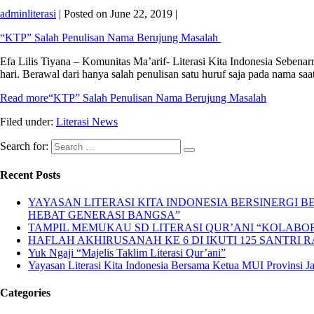
adminliterasi
|
Posted on
June 22, 2019
|
“KTP” Salah Penulisan Nama Berujung Masalah
Efa Lilis Tiyana – Komunitas Ma’arif- Literasi Kita Indonesia Sebena
hari. Berawal dari hanya salah penulisan satu huruf saja pada nama saa
Read more
“KTP” Salah Penulisan Nama Berujung Masalah
Filed under:
Literasi News
Search for:
Recent Posts
YAYASAN LITERASI KITA INDONESIA BERSINERGI
HEBAT GENERASI BANGSA”
TAMPIL MEMUKAU SD LITERASI QUR’ANI “KOLABORA
HAFLAH AKHIRUSANAH KE 6 DI IKUTI 125 SANTRI R
Yuk Ngaji “Majelis Taklim Literasi Qur’ani”
Yayasan Literasi Kita Indonesia Bersama Ketua MUI Provinsi 
Categories