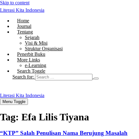
Skip to content
Literasi Kita Indonesia
Home
Journal
Tentang
Sejarah
Visi & Misi
Struktur Organisasi
Penerbit Buku
More Links
e-Learning
Search Toggle
Search for:
Literasi Kita Indonesia
Menu Toggle
Tag:
Efa Lilis Tiyana
“KTP” Salah Penulisan Nama Berujung Masalah