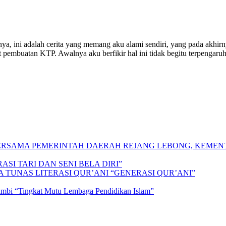
rnya, ini adalah cerita yang memang aku alami sendiri, yang pada akhi
t pembuatan KTP. Awalnya aku berfikir hal ini tidak begitu terpengaruh,
 BERSAMA PEMERINTAH DAERAH REJANG LEBONG, KEME
SI TARI DAN SENI BELA DIRI”
A TUNAS LITERASI QUR’ANI “GENERASI QUR’ANI”
Jambi “Tingkat Mutu Lembaga Pendidikan Islam”