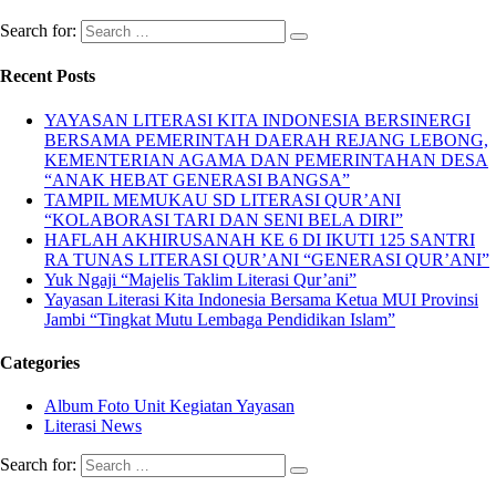
Search for:
Recent Posts
YAYASAN LITERASI KITA INDONESIA BERSINERGI
BERSAMA PEMERINTAH DAERAH REJANG LEBONG,
KEMENTERIAN AGAMA DAN PEMERINTAHAN DESA
“ANAK HEBAT GENERASI BANGSA”
TAMPIL MEMUKAU SD LITERASI QUR’ANI
“KOLABORASI TARI DAN SENI BELA DIRI”
HAFLAH AKHIRUSANAH KE 6 DI IKUTI 125 SANTRI
RA TUNAS LITERASI QUR’ANI “GENERASI QUR’ANI”
Yuk Ngaji “Majelis Taklim Literasi Qur’ani”
Yayasan Literasi Kita Indonesia Bersama Ketua MUI Provinsi
Jambi “Tingkat Mutu Lembaga Pendidikan Islam”
Categories
Album Foto Unit Kegiatan Yayasan
Literasi News
Search for: