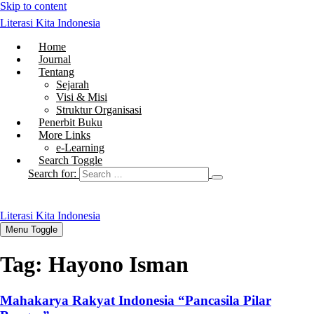
Skip to content
Literasi Kita Indonesia
Home
Journal
Tentang
Sejarah
Visi & Misi
Struktur Organisasi
Penerbit Buku
More Links
e-Learning
Search Toggle
Search for:
Literasi Kita Indonesia
Menu Toggle
Tag:
Hayono Isman
Mahakarya Rakyat Indonesia “Pancasila Pilar