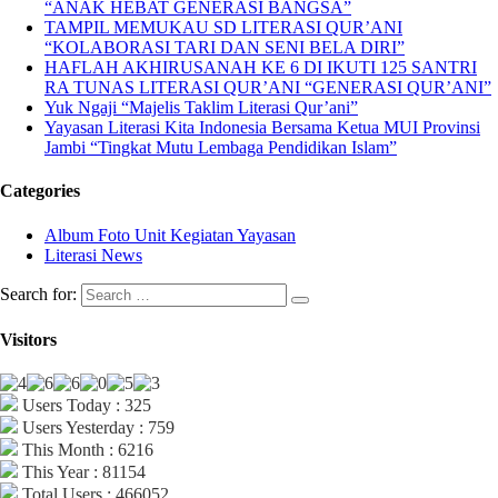
“ANAK HEBAT GENERASI BANGSA”
TAMPIL MEMUKAU SD LITERASI QUR’ANI
“KOLABORASI TARI DAN SENI BELA DIRI”
HAFLAH AKHIRUSANAH KE 6 DI IKUTI 125 SANTRI
RA TUNAS LITERASI QUR’ANI “GENERASI QUR’ANI”
Yuk Ngaji “Majelis Taklim Literasi Qur’ani”
Yayasan Literasi Kita Indonesia Bersama Ketua MUI Provinsi
Jambi “Tingkat Mutu Lembaga Pendidikan Islam”
Categories
Album Foto Unit Kegiatan Yayasan
Literasi News
Search for:
Visitors
Users Today : 325
Users Yesterday : 759
This Month : 6216
This Year : 81154
Total Users : 466052