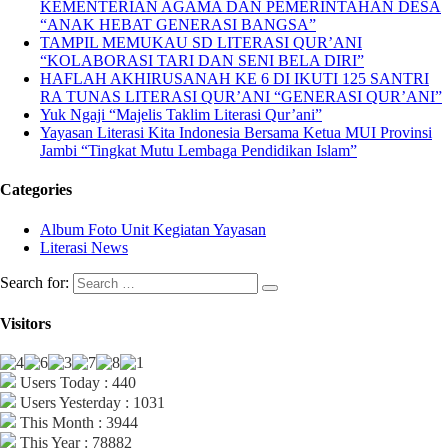
KEMENTERIAN AGAMA DAN PEMERINTAHAN DESA
“ANAK HEBAT GENERASI BANGSA”
TAMPIL MEMUKAU SD LITERASI QUR’ANI
“KOLABORASI TARI DAN SENI BELA DIRI”
HAFLAH AKHIRUSANAH KE 6 DI IKUTI 125 SANTRI
RA TUNAS LITERASI QUR’ANI “GENERASI QUR’ANI”
Yuk Ngaji “Majelis Taklim Literasi Qur’ani”
Yayasan Literasi Kita Indonesia Bersama Ketua MUI Provinsi
Jambi “Tingkat Mutu Lembaga Pendidikan Islam”
Categories
Album Foto Unit Kegiatan Yayasan
Literasi News
Search for:
Visitors
Users Today : 440
Users Yesterday : 1031
This Month : 3944
This Year : 78882