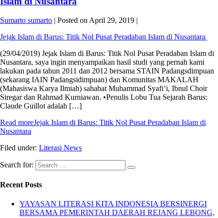
Islam di Nusantara
Sumarto sumarto
|
Posted on
April 29, 2019
|
Jejak Islam di Barus: Titik Nol Pusat Peradaban Islam di Nusantara
(29/04/2019) Jejak Islam di Barus: Titik Nol Pusat Peradaban Islam di
Nusantara, saya ingin menyampaikan hasil studi yang pernah kami
lakukan pada tahun 2011 dan 2012 bersama STAIN Padangsdimpuan
(sekarang IAIN Padangsidimpuan) dan Komunitas MAKALAH
(Mahasiswa Karya Ilmiah) sahabat Muhammad Syafi’i, Ibnul Choir
Siregar dan Rahmad Kurniawan. •Penulis Lobu Tua Sejarah Barus:
Claude Guillot adalah […]
Read more
Jejak Islam di Barus: Titik Nol Pusat Peradaban Islam di
Nusantara
Filed under:
Literasi News
Search for:
Recent Posts
YAYASAN LITERASI KITA INDONESIA BERSINERGI
BERSAMA PEMERINTAH DAERAH REJANG LEBONG,