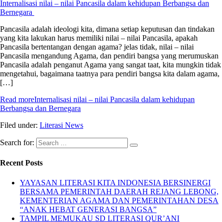
Internalisasi nilai – nilai Pancasila dalam kehidupan Berbangsa dan
Bernegara
Pancasila adalah ideologi kita, dimana setiap keputusan dan tindakan
yang kita lakukan harus memiliki nilai – nilai Pancasila, apakah
Pancasila bertentangan dengan agama? jelas tidak, nilai – nilai
Pancasila mengandung Agama, dan pendiri bangsa yang merumuskan
Pancasila adalah penganut Agama yang sangat taat, kita mungkin tidak
mengetahui, bagaimana taatnya para pendiri bangsa kita dalam agama,
[…]
Read more
Internalisasi nilai – nilai Pancasila dalam kehidupan
Berbangsa dan Bernegara
Filed under:
Literasi News
Search for:
Recent Posts
YAYASAN LITERASI KITA INDONESIA BERSINERGI
BERSAMA PEMERINTAH DAERAH REJANG LEBONG,
KEMENTERIAN AGAMA DAN PEMERINTAHAN DESA
“ANAK HEBAT GENERASI BANGSA”
TAMPIL MEMUKAU SD LITERASI QUR’ANI