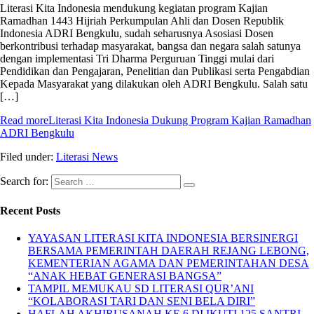
Literasi Kita Indonesia mendukung kegiatan program Kajian
Ramadhan 1443 Hijriah Perkumpulan Ahli dan Dosen Republik
Indonesia ADRI Bengkulu, sudah seharusnya Asosiasi Dosen
berkontribusi terhadap masyarakat, bangsa dan negara salah satunya
dengan implementasi Tri Dharma Perguruan Tinggi mulai dari
Pendidikan dan Pengajaran, Penelitian dan Publikasi serta Pengabdian
Kepada Masyarakat yang dilakukan oleh ADRI Bengkulu. Salah satu
[…]
Read more
Literasi Kita Indonesia Dukung Program Kajian Ramadhan
ADRI Bengkulu
Filed under:
Literasi News
Search for:
Recent Posts
YAYASAN LITERASI KITA INDONESIA BERSINERGI
BERSAMA PEMERINTAH DAERAH REJANG LEBONG,
KEMENTERIAN AGAMA DAN PEMERINTAHAN DESA
“ANAK HEBAT GENERASI BANGSA”
TAMPIL MEMUKAU SD LITERASI QUR’ANI
“KOLABORASI TARI DAN SENI BELA DIRI”
HAFLAH AKHIRUSANAH KE 6 DI IKUTI 125 SANTRI