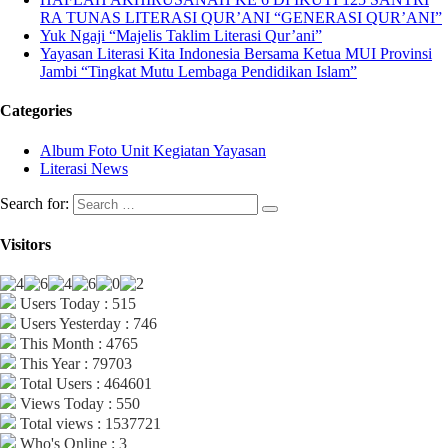
RA TUNAS LITERASI QUR’ANI “GENERASI QUR’ANI”
Yuk Ngaji “Majelis Taklim Literasi Qur’ani”
Yayasan Literasi Kita Indonesia Bersama Ketua MUI Provinsi
Jambi “Tingkat Mutu Lembaga Pendidikan Islam”
Categories
Album Foto Unit Kegiatan Yayasan
Literasi News
Search for:
Visitors
Users Today : 515
Users Yesterday : 746
This Month : 4765
This Year : 79703
Total Users : 464601
Views Today : 550
Total views : 1537721
Who's Online : 3