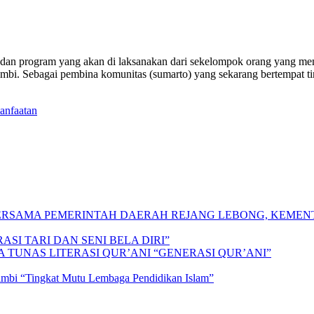
dan program yang akan di laksanakan dari sekelompok orang yang me
Jambi. Sebagai pembina komunitas (sumarto) yang sekarang bertempat t
anfaatan
 BERSAMA PEMERINTAH DAERAH REJANG LEBONG, KEME
SI TARI DAN SENI BELA DIRI”
A TUNAS LITERASI QUR’ANI “GENERASI QUR’ANI”
Jambi “Tingkat Mutu Lembaga Pendidikan Islam”