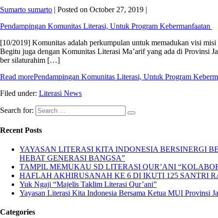
Sumarto sumarto
|
Posted on
October 27, 2019
|
Pendampingan Komunitas Literasi, Untuk Program Kebermanfaatan
[10/2019] Komunitas adalah perkumpulan untuk memadukan visi misi 
Begitu juga dengan Komunitas Literasi Ma’arif yang ada di Provinsi 
ber silaturahim […]
Read more
Pendampingan Komunitas Literasi, Untuk Program Keberm
Filed under:
Literasi News
Search for:
Recent Posts
YAYASAN LITERASI KITA INDONESIA BERSINERGI
HEBAT GENERASI BANGSA”
TAMPIL MEMUKAU SD LITERASI QUR’ANI “KOLABORA
HAFLAH AKHIRUSANAH KE 6 DI IKUTI 125 SANTRI R
Yuk Ngaji “Majelis Taklim Literasi Qur’ani”
Yayasan Literasi Kita Indonesia Bersama Ketua MUI Provinsi 
Categories