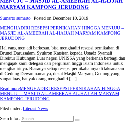
MENUJU – MASJID AL-AMEERAH AL-HAJJAH
MARYAM KAMPONG JERUDONG
Sumarto sumarto
|
Posted on
December 10, 2019
|
MENGHADIRI RESEPSI PERNIKAHAN HINGGA MENUJU –
MASJID AL-AMEERAH AL-HAJJAH MARYAM KAMPONG
JERUDONG
Hal yang menjadi berkesan, bisa menghadiri resepsi pernikahan di
Brunei Darussalam. Syukron Katsiran kepada Ustadz Syamali
Direktur Hubungan Luar negeri UNISSA yang berkenan berbagi dan
mengajak kami delegasi dari perguruan tinggi Islam Indonesia untuk
menghadirinya. Biasanya setiap resepsi pernikahannya di laksanakan
di Gedung Dewan namanya, dekat Masjid Maryam, Gedung yang
sangat luas, banyak orang menghadiri […]
Read more
MENGHADIRI RESEPSI PERNIKAHAN HINGGA
MENUJU – MASJID AL-AMEERAH AL-HAJJAH MARYAM
KAMPONG JERUDONG
Filed under:
Literasi News
Search for: