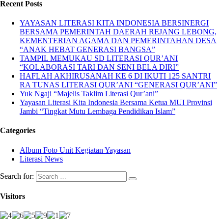
Recent Posts
YAYASAN LITERASI KITA INDONESIA BERSINERGI
BERSAMA PEMERINTAH DAERAH REJANG LEBONG,
KEMENTERIAN AGAMA DAN PEMERINTAHAN DESA
“ANAK HEBAT GENERASI BANGSA”
TAMPIL MEMUKAU SD LITERASI QUR’ANI
“KOLABORASI TARI DAN SENI BELA DIRI”
HAFLAH AKHIRUSANAH KE 6 DI IKUTI 125 SANTRI
RA TUNAS LITERASI QUR’ANI “GENERASI QUR’ANI”
Yuk Ngaji “Majelis Taklim Literasi Qur’ani”
Yayasan Literasi Kita Indonesia Bersama Ketua MUI Provinsi
Jambi “Tingkat Mutu Lembaga Pendidikan Islam”
Categories
Album Foto Unit Kegiatan Yayasan
Literasi News
Search for:
Visitors