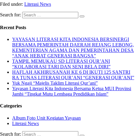
Filed under:
Literasi News
Search for:
Recent Posts
YAYASAN LITERASI KITA INDONESIA BERSINERGI
BERSAMA PEMERINTAH DAERAH REJANG LEBONG,
KEMENTERIAN AGAMA DAN PEMERINTAHAN DESA
“ANAK HEBAT GENERASI BANGSA”
TAMPIL MEMUKAU SD LITERASI QUR’ANI
“KOLABORASI TARI DAN SENI BELA DIRI”
HAFLAH AKHIRUSANAH KE 6 DI IKUTI 125 SANTRI
RA TUNAS LITERASI QUR’ANI “GENERASI QUR’ANI”
Yuk Ngaji “Majelis Taklim Literasi Qur’ani”
Yayasan Literasi Kita Indonesia Bersama Ketua MUI Provinsi
Jambi “Tingkat Mutu Lembaga Pendidikan Islam”
Categories
Album Foto Unit Kegiatan Yayasan
Literasi News
Search for: