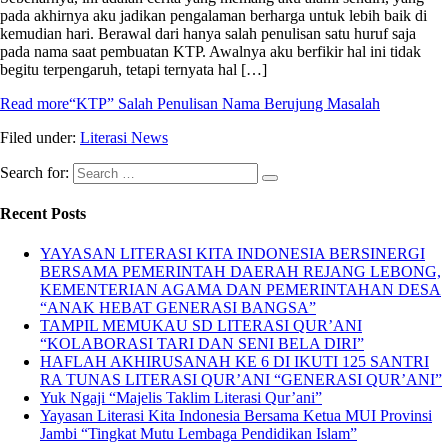
pada akhirnya aku jadikan pengalaman berharga untuk lebih baik di
kemudian hari. Berawal dari hanya salah penulisan satu huruf saja
pada nama saat pembuatan KTP. Awalnya aku berfikir hal ini tidak
begitu terpengaruh, tetapi ternyata hal […]
Read more
“KTP” Salah Penulisan Nama Berujung Masalah
Filed under:
Literasi News
Search for:
Recent Posts
YAYASAN LITERASI KITA INDONESIA BERSINERGI
BERSAMA PEMERINTAH DAERAH REJANG LEBONG,
KEMENTERIAN AGAMA DAN PEMERINTAHAN DESA
“ANAK HEBAT GENERASI BANGSA”
TAMPIL MEMUKAU SD LITERASI QUR’ANI
“KOLABORASI TARI DAN SENI BELA DIRI”
HAFLAH AKHIRUSANAH KE 6 DI IKUTI 125 SANTRI
RA TUNAS LITERASI QUR’ANI “GENERASI QUR’ANI”
Yuk Ngaji “Majelis Taklim Literasi Qur’ani”
Yayasan Literasi Kita Indonesia Bersama Ketua MUI Provinsi
Jambi “Tingkat Mutu Lembaga Pendidikan Islam”