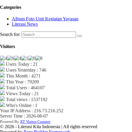
Categories
Album Foto Unit Kegiatan Yayasan
Literasi News
Search for:
Visitors
Users Today : 21
Users Yesterday : 746
This Month : 4271
This Year : 79209
Total Users : 464107
Views Today : 21
Total views : 1537192
Who's Online : 1
Your IP Address : 216.73.216.252
Server Time : 2026-08-07
Powered By
XT Visitor Counter
© 2026 - Literasi Kita Indonesia | All rights reserved
Powered by
Page Builder Framework