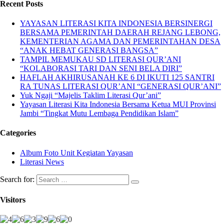
Recent Posts
YAYASAN LITERASI KITA INDONESIA BERSINERGI
BERSAMA PEMERINTAH DAERAH REJANG LEBONG,
KEMENTERIAN AGAMA DAN PEMERINTAHAN DESA
“ANAK HEBAT GENERASI BANGSA”
TAMPIL MEMUKAU SD LITERASI QUR’ANI
“KOLABORASI TARI DAN SENI BELA DIRI”
HAFLAH AKHIRUSANAH KE 6 DI IKUTI 125 SANTRI
RA TUNAS LITERASI QUR’ANI “GENERASI QUR’ANI”
Yuk Ngaji “Majelis Taklim Literasi Qur’ani”
Yayasan Literasi Kita Indonesia Bersama Ketua MUI Provinsi
Jambi “Tingkat Mutu Lembaga Pendidikan Islam”
Categories
Album Foto Unit Kegiatan Yayasan
Literasi News
Search for:
Visitors