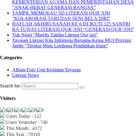
KEMENTERIAN AGAMA DAN PEMERINTAHAN DESA
“ANAK HEBAT GENERASI BANGSA”
TAMPIL MEMUKAU SD LITERASI QUR’ANI
“KOLABORASI TARI DAN SENI BELA DIRI”
HAFLAH AKHIRUSANAH KE 6 DI IKUTI 125 SANTRI
RA TUNAS LITERASI QUR’ANI “GENERASI QUR’ANI”
Yuk Ngaji “Majelis Taklim Literasi Qur’ani”
Yayasan Literasi Kita Indonesia Bersama Ketua MUI Provinsi
Jambi “Tingkat Mutu Lembaga Pendidikan Islam”
Categories
Album Foto Unit Kegiatan Yayasan
Literasi News
Search for:
Visitors
Users Today : 122
Users Yesterday : 746
This Month : 4372
This Year : 79310