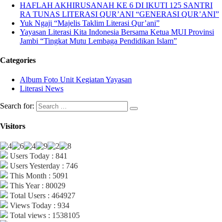
HAFLAH AKHIRUSANAH KE 6 DI IKUTI 125 SANTRI
RA TUNAS LITERASI QUR’ANI “GENERASI QUR’ANI”
Yuk Ngaji “Majelis Taklim Literasi Qur’ani”
Yayasan Literasi Kita Indonesia Bersama Ketua MUI Provinsi
Jambi “Tingkat Mutu Lembaga Pendidikan Islam”
Categories
Album Foto Unit Kegiatan Yayasan
Literasi News
Search for:
Visitors
Users Today : 841
Users Yesterday : 746
This Month : 5091
This Year : 80029
Total Users : 464927
Views Today : 934
Total views : 1538105