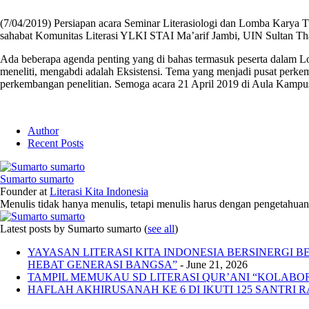
(7/04/2019) Persiapan acara Seminar Literasiologi dan Lomba Karya Tu
sahabat Komunitas Literasi YLKI STAI Ma’arif Jambi, UIN Sultan T
Ada beberapa agenda penting yang di bahas termasuk peserta dalam L
meneliti, mengabdi adalah Eksistensi. Tema yang menjadi pusat perkemb
perkembangan penelitian. Semoga acara 21 April 2019 di Aula Kampu
Author
Recent Posts
Sumarto sumarto
Founder
at
Literasi Kita Indonesia
Menulis tidak hanya menulis, tetapi menulis harus dengan pengetahuan,
Latest posts by Sumarto sumarto
(
see all
)
YAYASAN LITERASI KITA INDONESIA BERSINERGI
HEBAT GENERASI BANGSA”
- June 21, 2026
TAMPIL MEMUKAU SD LITERASI QUR’ANI “KOLABORA
HAFLAH AKHIRUSANAH KE 6 DI IKUTI 125 SANTRI R