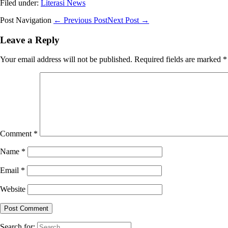
Filed under:
Literasi News
Post Navigation
← Previous Post
Next Post →
Leave a Reply
Your email address will not be published.
Required fields are marked
*
Comment
*
Name
*
Email
*
Website
Search for: