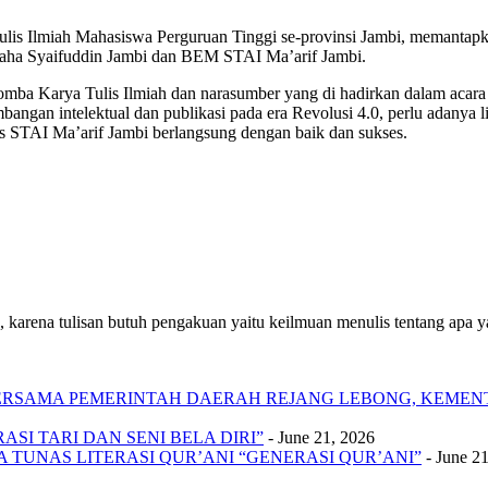
lis Ilmiah Mahasiswa Perguruan Tinggi se-provinsi Jambi, memantapkan
haha Syaifuddin Jambi dan BEM STAI Ma’arif Jambi.
omba Karya Tulis Ilmiah dan narasumber yang di hadirkan dalam acar
angan intelektual dan publikasi pada era Revolusi 4.0, perlu adanya li
s STAI Ma’arif Jambi berlangsung dengan baik dan sukses.
 karena tulisan butuh pengakuan yaitu keilmuan menulis tentang apa yan
 BERSAMA PEMERINTAH DAERAH REJANG LEBONG, KEME
SI TARI DAN SENI BELA DIRI”
- June 21, 2026
A TUNAS LITERASI QUR’ANI “GENERASI QUR’ANI”
- June 2