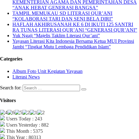
KEMENTERIAN AGAMA DAN PEMERINTAHAN DESA
“ANAK HEBAT GENERASI BANGSA”
TAMPIL MEMUKAU SD LITERASI QUR’ANI
“KOLABORASI TARI DAN SENI BELA DIRI”
HAFLAH AKHIRUSANAH KE 6 DI IKUTI 125 SANTRI
RA TUNAS LITERASI QUR’ANI “GENERASI QUR’ANI”
Yuk Ngaji “Majelis Taklim Literasi Qur’ani”
Yayasan Literasi Kita Indonesia Bersama Ketua MUI Provinsi
Jambi “Tingkat Mutu Lembaga Pendidikan Islam”
Categories
Album Foto Unit Kegiatan Yayasan
Literasi News
Search for:
Visitors
Users Today : 243
Users Yesterday : 882
This Month : 5375
This Year : 80313