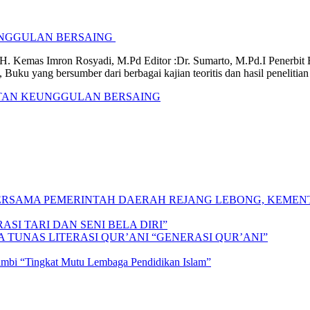
NGGULAN BERSAING
. H. Kemas Imron Rosyadi, M.Pd Editor :Dr. Sumarto, M.Pd.I Penerbit 
ku yang bersumber dari berbagai kajian teoritis dan hasil penelitia
TAN KEUNGGULAN BERSAING
 BERSAMA PEMERINTAH DAERAH REJANG LEBONG, KEME
SI TARI DAN SENI BELA DIRI”
A TUNAS LITERASI QUR’ANI “GENERASI QUR’ANI”
Jambi “Tingkat Mutu Lembaga Pendidikan Islam”