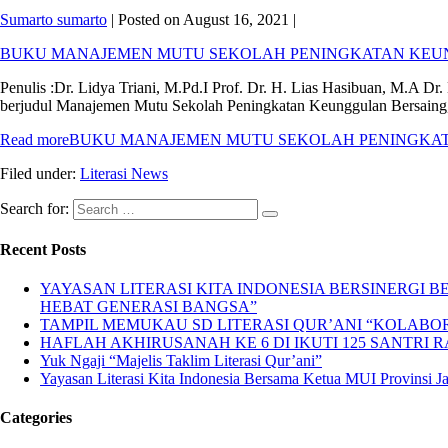
Sumarto sumarto
|
Posted on
August 16, 2021
|
BUKU MANAJEMEN MUTU SEKOLAH PENINGKATAN KEU
Penulis :Dr. Lidya Triani, M.Pd.I Prof. Dr. H. Lias Hasibuan, M.A Dr
berjudul Manajemen Mutu Sekolah Peningkatan Keunggulan Bersaing, Bu
Read more
BUKU MANAJEMEN MUTU SEKOLAH PENINGKA
Filed under:
Literasi News
Search for:
Recent Posts
YAYASAN LITERASI KITA INDONESIA BERSINERGI
HEBAT GENERASI BANGSA”
TAMPIL MEMUKAU SD LITERASI QUR’ANI “KOLABORA
HAFLAH AKHIRUSANAH KE 6 DI IKUTI 125 SANTRI R
Yuk Ngaji “Majelis Taklim Literasi Qur’ani”
Yayasan Literasi Kita Indonesia Bersama Ketua MUI Provinsi 
Categories