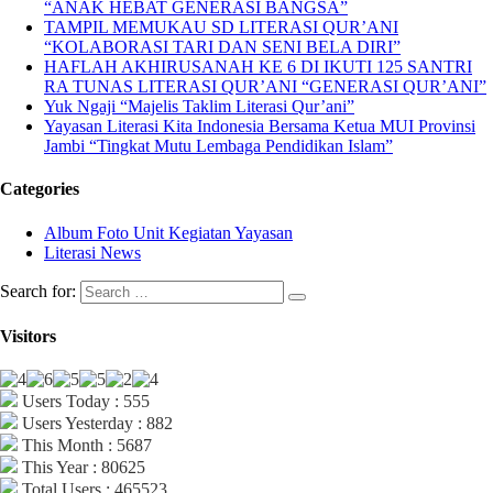
“ANAK HEBAT GENERASI BANGSA”
TAMPIL MEMUKAU SD LITERASI QUR’ANI
“KOLABORASI TARI DAN SENI BELA DIRI”
HAFLAH AKHIRUSANAH KE 6 DI IKUTI 125 SANTRI
RA TUNAS LITERASI QUR’ANI “GENERASI QUR’ANI”
Yuk Ngaji “Majelis Taklim Literasi Qur’ani”
Yayasan Literasi Kita Indonesia Bersama Ketua MUI Provinsi
Jambi “Tingkat Mutu Lembaga Pendidikan Islam”
Categories
Album Foto Unit Kegiatan Yayasan
Literasi News
Search for:
Visitors
Users Today : 555
Users Yesterday : 882
This Month : 5687
This Year : 80625
Total Users : 465523