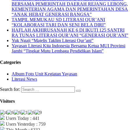
BERSAMA PEMERINTAH DAERAH REJANG LEBONG,
KEMENTERIAN AGAMA DAN PEMERINTAHAN DESA
“ANAK HEBAT GENERASI BANGSA”
TAMPIL MEMUKAU SD LITERASI QUR’ANI
“KOLABORASI TARI DAN SENI BELA DIRI”
HAFLAH AKHIRUSANAH KE 6 DI IKUTI 125 SANTRI
RA TUNAS LITERASI QUR’ANI “GENERASI QUR’ANI”
Yuk Ngaji “Majelis Taklim Literasi Qur’ani”
Yayasan Literasi Kita Indonesia Bersama Ketua MUI Provinsi
Jambi “Tingkat Mutu Lembaga Pendidikan Islam”
Categories
Album Foto Unit Kegiatan Yayasan
Literasi News
Search for:
Visitors
Users Today : 441
Users Yesterday : 759
This Month : 6332