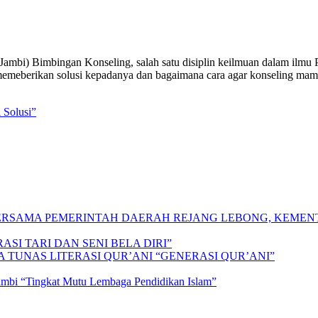
bi) Bimbingan Konseling, salah satu disiplin keilmuan dalam ilmu P
emeberikan solusi kepadanya dan bagaimana cara agar konseling mamp
Solusi”
 BERSAMA PEMERINTAH DAERAH REJANG LEBONG, KEME
SI TARI DAN SENI BELA DIRI”
A TUNAS LITERASI QUR’ANI “GENERASI QUR’ANI”
Jambi “Tingkat Mutu Lembaga Pendidikan Islam”