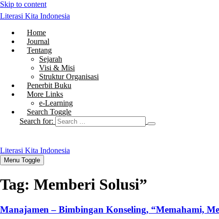
Skip to content
Literasi Kita Indonesia
Home
Journal
Tentang
Sejarah
Visi & Misi
Struktur Organisasi
Penerbit Buku
More Links
e-Learning
Search Toggle
Search for:
Literasi Kita Indonesia
Menu Toggle
Tag:
Memberi Solusi”
Manajamen – Bimbingan Konseling, “Memahami, Mem