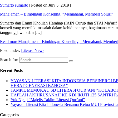
Sumarto sumarto
|
Posted on
July 5, 2019
|
Manajamen – Bimbingan Konseling, “Memahami, Memberi Solusi”
Sumarto dan Emmi Kholilah Harahap (IAIN Curup dan STAI Ma’arif Jam
konseli yang memiliki masalah dalam kehidupannya, bagaimana cara m
tanggung jawab dan […]
Read more
Manajamen – Bimbingan Konseling, “Memahami, Memberi 
Filed under:
Literasi News
Search for:
Recent Posts
YAYASAN LITERASI KITA INDONESIA BERSINERGI
HEBAT GENERASI BANGSA”
TAMPIL MEMUKAU SD LITERASI QUR’ANI “KOLABORA
HAFLAH AKHIRUSANAH KE 6 DI IKUTI 125 SANTRI R
Yuk Ngaji “Majelis Taklim Literasi Qur’ani”
Yayasan Literasi Kita Indonesia Bersama Ketua MUI Provinsi 
Categories