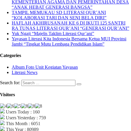
KEMENTERIAN AGAMA DAN PEMERINTAHAN DESA
“ANAK HEBAT GENERASI BANGSA”
TAMPIL MEMUKAU SD LITERASI QUR’ANI
“KOLABORASI TARI DAN SENI BELA DIRI”
HAFLAH AKHIRUSANAH KE 6 DI IKUTI 125 SANTRI
RA TUNAS LITERASI QUR’ANI “GENERASI QUR’ANI”
Yuk Ngaji “Majelis Taklim Literasi Qur’ani”
Yayasan Literasi Kita Indonesia Bersama Ketua MUI Provinsi
Jambi “Tingkat Mutu Lembaga Pendidikan Islam”
Categories
Album Foto Unit Kegiatan Yayasan
Literasi News
Search for:
Visitors
Users Today : 160
Users Yesterday : 759
This Month : 6051
This Year : 80989