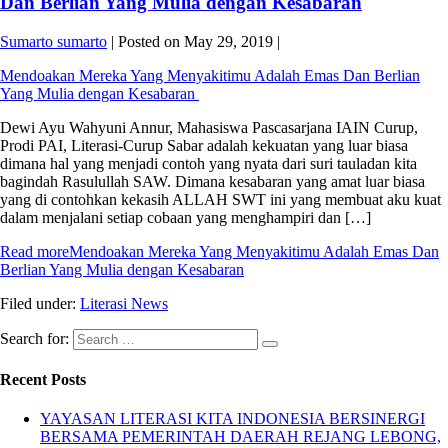
Dan Berlian Yang Mulia dengan Kesabaran
Sumarto sumarto
|
Posted on
May 29, 2019
|
Mendoakan Mereka Yang Menyakitimu Adalah Emas Dan Berlian
Yang Mulia dengan Kesabaran
Dewi Ayu Wahyuni Annur, Mahasiswa Pascasarjana IAIN Curup,
Prodi PAI, Literasi-Curup Sabar adalah kekuatan yang luar biasa
dimana hal yang menjadi contoh yang nyata dari suri tauladan kita
bagindah Rasulullah SAW. Dimana kesabaran yang amat luar biasa
yang di contohkan kekasih ALLAH SWT ini yang membuat aku kuat
dalam menjalani setiap cobaan yang menghampiri dan […]
Read more
Mendoakan Mereka Yang Menyakitimu Adalah Emas Dan
Berlian Yang Mulia dengan Kesabaran
Filed under:
Literasi News
Search for:
Recent Posts
YAYASAN LITERASI KITA INDONESIA BERSINERGI
BERSAMA PEMERINTAH DAERAH REJANG LEBONG,