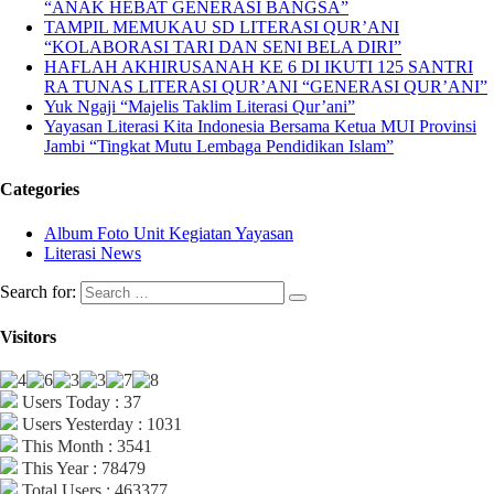
“ANAK HEBAT GENERASI BANGSA”
TAMPIL MEMUKAU SD LITERASI QUR’ANI
“KOLABORASI TARI DAN SENI BELA DIRI”
HAFLAH AKHIRUSANAH KE 6 DI IKUTI 125 SANTRI
RA TUNAS LITERASI QUR’ANI “GENERASI QUR’ANI”
Yuk Ngaji “Majelis Taklim Literasi Qur’ani”
Yayasan Literasi Kita Indonesia Bersama Ketua MUI Provinsi
Jambi “Tingkat Mutu Lembaga Pendidikan Islam”
Categories
Album Foto Unit Kegiatan Yayasan
Literasi News
Search for:
Visitors
Users Today : 37
Users Yesterday : 1031
This Month : 3541
This Year : 78479
Total Users : 463377