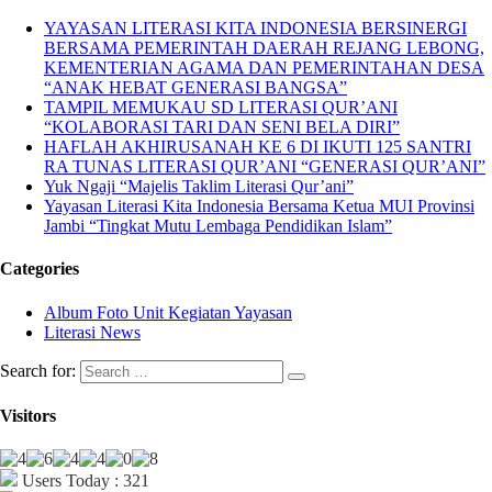
YAYASAN LITERASI KITA INDONESIA BERSINERGI
BERSAMA PEMERINTAH DAERAH REJANG LEBONG,
KEMENTERIAN AGAMA DAN PEMERINTAHAN DESA
“ANAK HEBAT GENERASI BANGSA”
TAMPIL MEMUKAU SD LITERASI QUR’ANI
“KOLABORASI TARI DAN SENI BELA DIRI”
HAFLAH AKHIRUSANAH KE 6 DI IKUTI 125 SANTRI
RA TUNAS LITERASI QUR’ANI “GENERASI QUR’ANI”
Yuk Ngaji “Majelis Taklim Literasi Qur’ani”
Yayasan Literasi Kita Indonesia Bersama Ketua MUI Provinsi
Jambi “Tingkat Mutu Lembaga Pendidikan Islam”
Categories
Album Foto Unit Kegiatan Yayasan
Literasi News
Search for:
Visitors
Users Today : 321