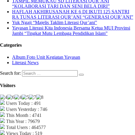
TAMPIL MEMUKAU SD LITERASI QUR’ANI
“KOLABORASI TARI DAN SENI BELA DIRI”
HAFLAH AKHIRUSANAH KE 6 DI IKUTI 125 SANTRI
RA TUNAS LITERASI QUR’ANI “GENERASI QUR’ANI”
Yuk Ngaji “Majelis Taklim Literasi Qur’ani”
Yayasan Literasi Kita Indonesia Bersama Ketua MUI Provinsi
Jambi “Tingkat Mutu Lembaga Pendidikan Islam”
Categories
Album Foto Unit Kegiatan Yayasan
Literasi News
Search for:
Visitors
Users Today : 491
Users Yesterday : 746
This Month : 4741
This Year : 79679
Total Users : 464577
Views Today : 519