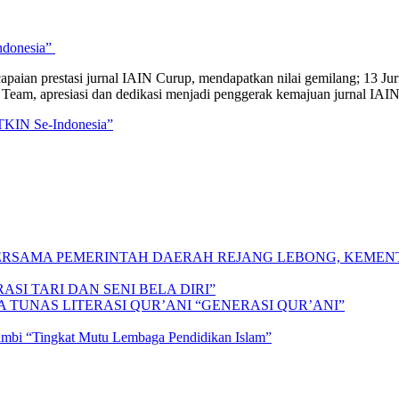
ndonesia”
an prestasi jurnal IAIN Curup, mendapatkan nilai gemilang; 13 Jurnal 
eam, apresiasi dan dedikasi menjadi penggerak kemajuan jurnal IAIN 
TKIN Se-Indonesia”
 BERSAMA PEMERINTAH DAERAH REJANG LEBONG, KEME
SI TARI DAN SENI BELA DIRI”
A TUNAS LITERASI QUR’ANI “GENERASI QUR’ANI”
Jambi “Tingkat Mutu Lembaga Pendidikan Islam”