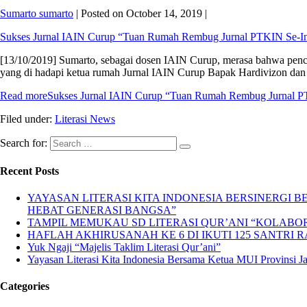
Sumarto sumarto
|
Posted on
October 14, 2019
|
Sukses Jurnal IAIN Curup “Tuan Rumah Rembug Jurnal PTKIN Se-I
[13/10/2019] Sumarto, sebagai dosen IAIN Curup, merasa bahwa pencapai
yang di hadapi ketua rumah Jurnal IAIN Curup Bapak Hardivizon dan T
Read more
Sukses Jurnal IAIN Curup “Tuan Rumah Rembug Jurnal P
Filed under:
Literasi News
Search for:
Recent Posts
YAYASAN LITERASI KITA INDONESIA BERSINERGI
HEBAT GENERASI BANGSA”
TAMPIL MEMUKAU SD LITERASI QUR’ANI “KOLABORA
HAFLAH AKHIRUSANAH KE 6 DI IKUTI 125 SANTRI R
Yuk Ngaji “Majelis Taklim Literasi Qur’ani”
Yayasan Literasi Kita Indonesia Bersama Ketua MUI Provinsi 
Categories