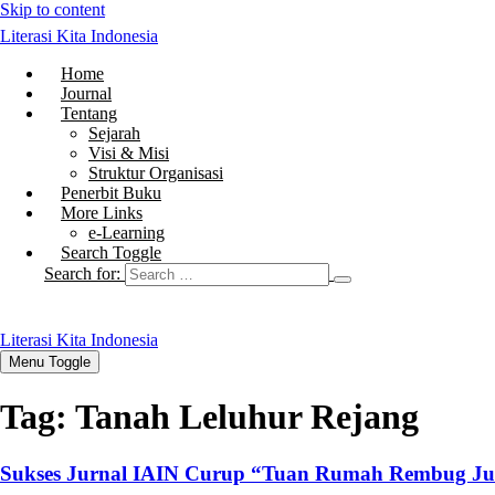
Skip to content
Literasi Kita Indonesia
Home
Journal
Tentang
Sejarah
Visi & Misi
Struktur Organisasi
Penerbit Buku
More Links
e-Learning
Search Toggle
Search for:
Literasi Kita Indonesia
Menu Toggle
Tag:
Tanah Leluhur Rejang
Sukses Jurnal IAIN Curup “Tuan Rumah Rembug Ju