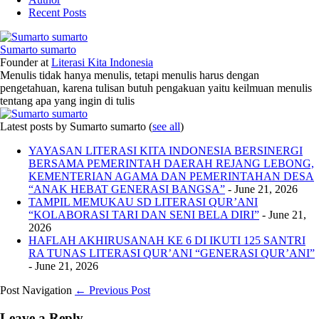
Recent Posts
Sumarto sumarto
Founder
at
Literasi Kita Indonesia
Menulis tidak hanya menulis, tetapi menulis harus dengan
pengetahuan, karena tulisan butuh pengakuan yaitu keilmuan menulis
tentang apa yang ingin di tulis
Latest posts by Sumarto sumarto
(
see all
)
YAYASAN LITERASI KITA INDONESIA BERSINERGI
BERSAMA PEMERINTAH DAERAH REJANG LEBONG,
KEMENTERIAN AGAMA DAN PEMERINTAHAN DESA
“ANAK HEBAT GENERASI BANGSA”
- June 21, 2026
TAMPIL MEMUKAU SD LITERASI QUR’ANI
“KOLABORASI TARI DAN SENI BELA DIRI”
- June 21,
2026
HAFLAH AKHIRUSANAH KE 6 DI IKUTI 125 SANTRI
RA TUNAS LITERASI QUR’ANI “GENERASI QUR’ANI”
- June 21, 2026
Post Navigation
← Previous Post
Leave a Reply