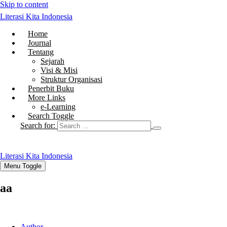
Skip to content
Literasi Kita Indonesia
Home
Journal
Tentang
Sejarah
Visi & Misi
Struktur Organisasi
Penerbit Buku
More Links
e-Learning
Search Toggle
Search for:
Literasi Kita Indonesia
Menu Toggle
aa
Author