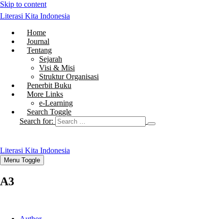
Skip to content
Literasi Kita Indonesia
Home
Journal
Tentang
Sejarah
Visi & Misi
Struktur Organisasi
Penerbit Buku
More Links
e-Learning
Search Toggle
Search for:
Literasi Kita Indonesia
Menu Toggle
A3
Author