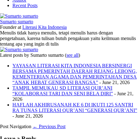
Recent Posts
Sumarto sumarto
Founder
at
Literasi Kita Indonesia
Menulis tidak hanya menulis, tetapi menulis harus dengan
pengetahuan, karena tulisan butuh pengakuan yaitu keilmuan menulis
tentang apa yang ingin di tulis
Latest posts by Sumarto sumarto
(
see all
)
YAYASAN LITERASI KITA INDONESIA BERSINERGI
BERSAMA PEMERINTAH DAERAH REJANG LEBONG,
KEMENTERIAN AGAMA DAN PEMERINTAHAN DESA
“ANAK HEBAT GENERASI BANGSA”
- June 21, 2026
TAMPIL MEMUKAU SD LITERASI QUR’ANI
“KOLABORASI TARI DAN SENI BELA DIRI”
- June 21,
2026
HAFLAH AKHIRUSANAH KE 6 DI IKUTI 125 SANTRI
RA TUNAS LITERASI QUR’ANI “GENERASI QUR’ANI”
- June 21, 2026
Post Navigation
← Previous Post
Leave a Reply