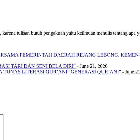
 karena tulisan butuh pengakuan yaitu keilmuan menulis tentang apa yan
 BERSAMA PEMERINTAH DAERAH REJANG LEBONG, KEME
SI TARI DAN SENI BELA DIRI”
- June 21, 2026
A TUNAS LITERASI QUR’ANI “GENERASI QUR’ANI”
- June 2