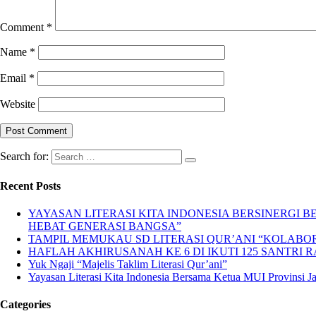
Comment
*
Name
*
Email
*
Website
Search for:
Recent Posts
YAYASAN LITERASI KITA INDONESIA BERSINERGI
HEBAT GENERASI BANGSA”
TAMPIL MEMUKAU SD LITERASI QUR’ANI “KOLABORA
HAFLAH AKHIRUSANAH KE 6 DI IKUTI 125 SANTRI R
Yuk Ngaji “Majelis Taklim Literasi Qur’ani”
Yayasan Literasi Kita Indonesia Bersama Ketua MUI Provinsi 
Categories