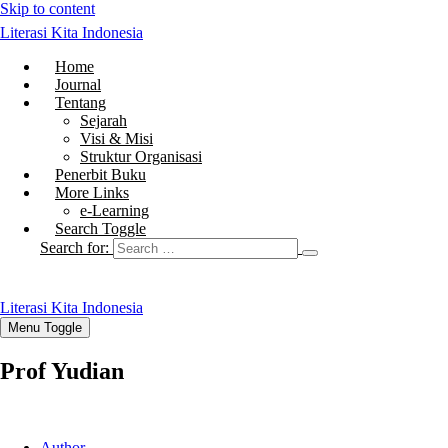
Skip to content
Literasi Kita Indonesia
Home
Journal
Tentang
Sejarah
Visi & Misi
Struktur Organisasi
Penerbit Buku
More Links
e-Learning
Search Toggle
Search for:
Literasi Kita Indonesia
Menu Toggle
Prof Yudian
Author