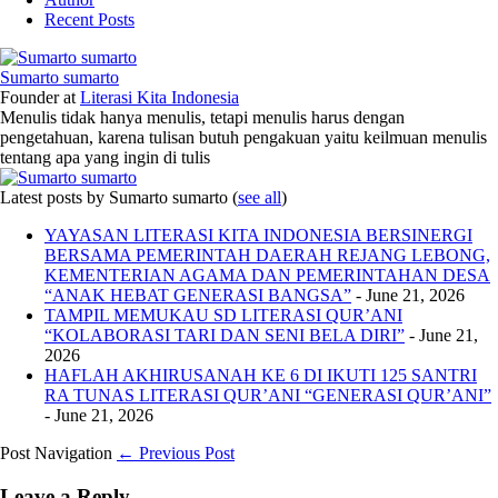
Recent Posts
Sumarto sumarto
Founder
at
Literasi Kita Indonesia
Menulis tidak hanya menulis, tetapi menulis harus dengan
pengetahuan, karena tulisan butuh pengakuan yaitu keilmuan menulis
tentang apa yang ingin di tulis
Latest posts by Sumarto sumarto
(
see all
)
YAYASAN LITERASI KITA INDONESIA BERSINERGI
BERSAMA PEMERINTAH DAERAH REJANG LEBONG,
KEMENTERIAN AGAMA DAN PEMERINTAHAN DESA
“ANAK HEBAT GENERASI BANGSA”
- June 21, 2026
TAMPIL MEMUKAU SD LITERASI QUR’ANI
“KOLABORASI TARI DAN SENI BELA DIRI”
- June 21,
2026
HAFLAH AKHIRUSANAH KE 6 DI IKUTI 125 SANTRI
RA TUNAS LITERASI QUR’ANI “GENERASI QUR’ANI”
- June 21, 2026
Post Navigation
← Previous Post
Leave a Reply