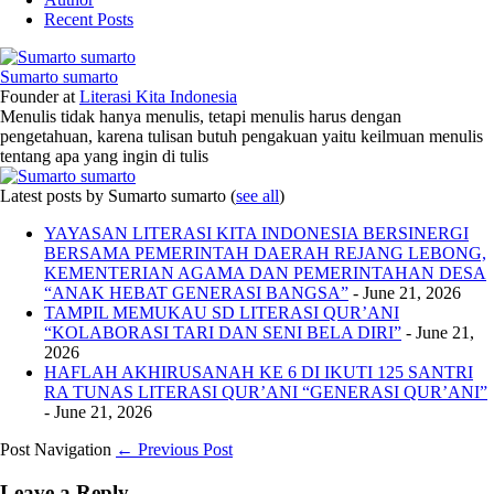
Recent Posts
Sumarto sumarto
Founder
at
Literasi Kita Indonesia
Menulis tidak hanya menulis, tetapi menulis harus dengan
pengetahuan, karena tulisan butuh pengakuan yaitu keilmuan menulis
tentang apa yang ingin di tulis
Latest posts by Sumarto sumarto
(
see all
)
YAYASAN LITERASI KITA INDONESIA BERSINERGI
BERSAMA PEMERINTAH DAERAH REJANG LEBONG,
KEMENTERIAN AGAMA DAN PEMERINTAHAN DESA
“ANAK HEBAT GENERASI BANGSA”
- June 21, 2026
TAMPIL MEMUKAU SD LITERASI QUR’ANI
“KOLABORASI TARI DAN SENI BELA DIRI”
- June 21,
2026
HAFLAH AKHIRUSANAH KE 6 DI IKUTI 125 SANTRI
RA TUNAS LITERASI QUR’ANI “GENERASI QUR’ANI”
- June 21, 2026
Post Navigation
← Previous Post
Leave a Reply