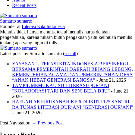
Recent Posts
Sumarto sumarto
Founder
at
Literasi Kita Indonesia
Menulis tidak hanya menulis, tetapi menulis harus dengan
pengetahuan, karena tulisan butuh pengakuan yaitu keilmuan menulis
tentang apa yang ingin di tulis
Latest posts by Sumarto sumarto
(
see all
)
YAYASAN LITERASI KITA INDONESIA BERSINERGI
BERSAMA PEMERINTAH DAERAH REJANG LEBONG,
KEMENTERIAN AGAMA DAN PEMERINTAHAN DESA
“ANAK HEBAT GENERASI BANGSA”
- June 21, 2026
TAMPIL MEMUKAU SD LITERASI QUR’ANI
“KOLABORASI TARI DAN SENI BELA DIRI”
- June 21,
2026
HAFLAH AKHIRUSANAH KE 6 DI IKUTI 125 SANTRI
RA TUNAS LITERASI QUR’ANI “GENERASI QUR’ANI”
- June 21, 2026
Post Navigation
← Previous Post
Leave a Reply