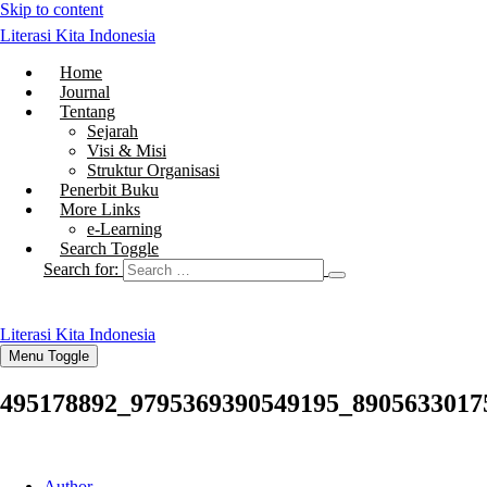
Skip to content
Literasi Kita Indonesia
Home
Journal
Tentang
Sejarah
Visi & Misi
Struktur Organisasi
Penerbit Buku
More Links
e-Learning
Search Toggle
Search for:
Literasi Kita Indonesia
Menu Toggle
495178892_9795369390549195_8905633017
Author