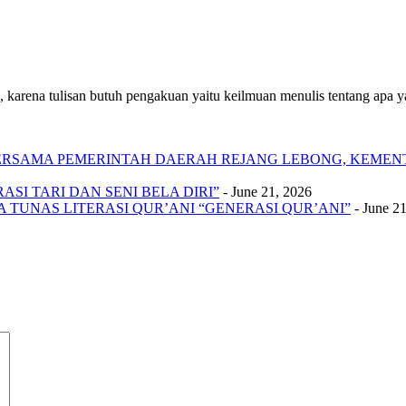
 karena tulisan butuh pengakuan yaitu keilmuan menulis tentang apa yan
 BERSAMA PEMERINTAH DAERAH REJANG LEBONG, KEME
SI TARI DAN SENI BELA DIRI”
- June 21, 2026
A TUNAS LITERASI QUR’ANI “GENERASI QUR’ANI”
- June 2