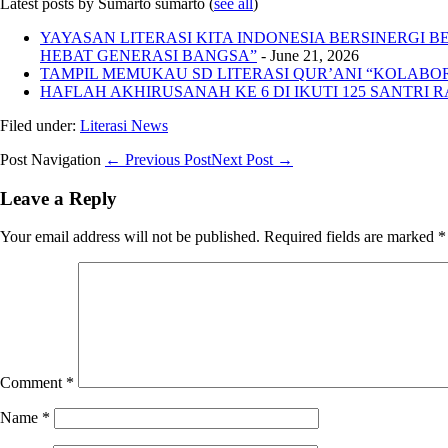
Latest posts by Sumarto sumarto
(
see all
)
YAYASAN LITERASI KITA INDONESIA BERSINERGI
HEBAT GENERASI BANGSA”
- June 21, 2026
TAMPIL MEMUKAU SD LITERASI QUR’ANI “KOLABORA
HAFLAH AKHIRUSANAH KE 6 DI IKUTI 125 SANTRI R
Filed under:
Literasi News
Post Navigation
← Previous Post
Next Post →
Leave a Reply
Your email address will not be published.
Required fields are marked
*
Comment
*
Name
*