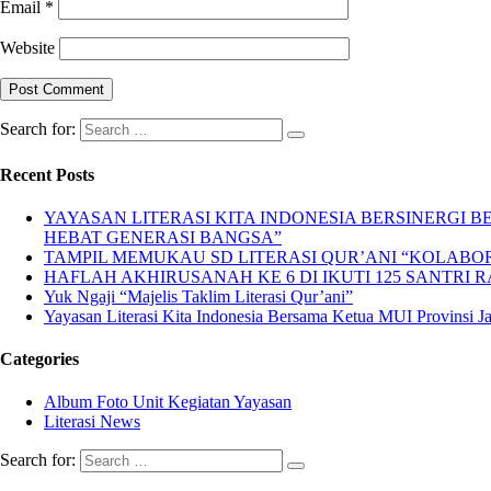
Email
*
Website
Search for:
Recent Posts
YAYASAN LITERASI KITA INDONESIA BERSINERGI
HEBAT GENERASI BANGSA”
TAMPIL MEMUKAU SD LITERASI QUR’ANI “KOLABORA
HAFLAH AKHIRUSANAH KE 6 DI IKUTI 125 SANTRI R
Yuk Ngaji “Majelis Taklim Literasi Qur’ani”
Yayasan Literasi Kita Indonesia Bersama Ketua MUI Provinsi 
Categories
Album Foto Unit Kegiatan Yayasan
Literasi News
Search for: