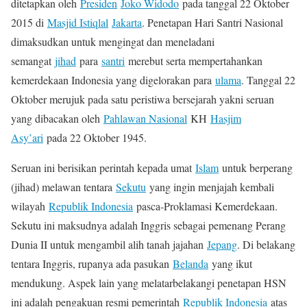
ditetapkan oleh
Presiden
Joko Widodo
pada tanggal 22 Oktober
2015 di
Masjid Istiqlal
Jakarta
. Penetapan Hari Santri Nasional
dimaksudkan untuk mengingat dan meneladani
semangat
jihad
para
santri
merebut serta mempertahankan
kemerdekaan Indonesia yang digelorakan para
ulama
. Tanggal 22
Oktober merujuk pada satu peristiwa bersejarah yakni seruan
yang dibacakan oleh
Pahlawan Nasional
KH
Hasjim
Asy’ari
pada 22 Oktober 1945.
Seruan ini berisikan perintah kepada umat
Islam
untuk berperang
(jihad) melawan tentara
Sekutu
yang ingin menjajah kembali
wilayah
Republik Indonesia
pasca-Proklamasi Kemerdekaan.
Sekutu ini maksudnya adalah Inggris sebagai pemenang Perang
Dunia II untuk mengambil alih tanah jajahan
Jepang
. Di belakang
tentara Inggris, rupanya ada pasukan
Belanda
yang ikut
mendukung. Aspek lain yang melatarbelakangi penetapan HSN
ini adalah pengakuan resmi pemerintah
Republik Indonesia
atas