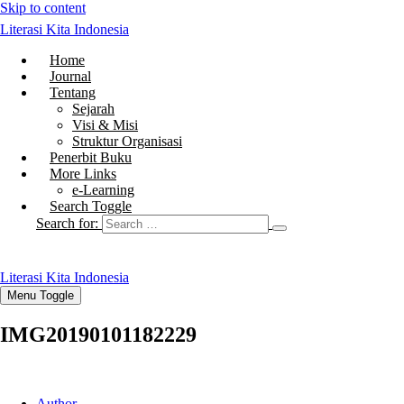
Skip to content
Literasi Kita Indonesia
Home
Journal
Tentang
Sejarah
Visi & Misi
Struktur Organisasi
Penerbit Buku
More Links
e-Learning
Search Toggle
Search for:
Literasi Kita Indonesia
Menu Toggle
IMG20190101182229
Author