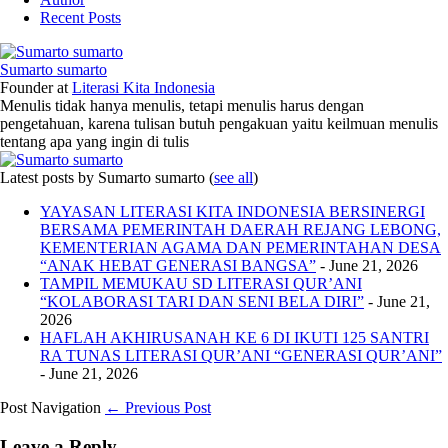
Recent Posts
Sumarto sumarto
Founder
at
Literasi Kita Indonesia
Menulis tidak hanya menulis, tetapi menulis harus dengan
pengetahuan, karena tulisan butuh pengakuan yaitu keilmuan menulis
tentang apa yang ingin di tulis
Latest posts by Sumarto sumarto
(
see all
)
YAYASAN LITERASI KITA INDONESIA BERSINERGI
BERSAMA PEMERINTAH DAERAH REJANG LEBONG,
KEMENTERIAN AGAMA DAN PEMERINTAHAN DESA
“ANAK HEBAT GENERASI BANGSA”
- June 21, 2026
TAMPIL MEMUKAU SD LITERASI QUR’ANI
“KOLABORASI TARI DAN SENI BELA DIRI”
- June 21,
2026
HAFLAH AKHIRUSANAH KE 6 DI IKUTI 125 SANTRI
RA TUNAS LITERASI QUR’ANI “GENERASI QUR’ANI”
- June 21, 2026
Post Navigation
← Previous Post
Leave a Reply