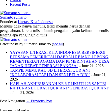
Recent Posts
Sumarto sumarto
Founder
at
Literasi Kita Indonesia
Menulis tidak hanya menulis, tetapi menulis harus dengan
pengetahuan, karena tulisan butuh pengakuan yaitu keilmuan menulis
tentang apa yang ingin di tulis
Latest posts by Sumarto sumarto
(
see all
)
YAYASAN LITERASI KITA INDONESIA BERSINERGI
BERSAMA PEMERINTAH DAERAH REJANG LEBONG,
KEMENTERIAN AGAMA DAN PEMERINTAHAN DESA
“ANAK HEBAT GENERASI BANGSA”
- June 21, 2026
TAMPIL MEMUKAU SD LITERASI QUR’ANI
“KOLABORASI TARI DAN SENI BELA DIRI”
- June 21,
2026
HAFLAH AKHIRUSANAH KE 6 DI IKUTI 125 SANTRI
RA TUNAS LITERASI QUR’ANI “GENERASI QUR’ANI”
- June 21, 2026
Post Navigation
← Previous Post
Leave a Reply