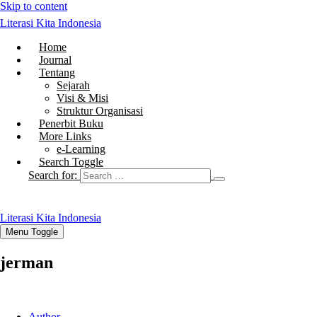
Skip to content
Literasi Kita Indonesia
Home
Journal
Tentang
Sejarah
Visi & Misi
Struktur Organisasi
Penerbit Buku
More Links
e-Learning
Search Toggle
Search for:
Literasi Kita Indonesia
Menu Toggle
jerman
Author