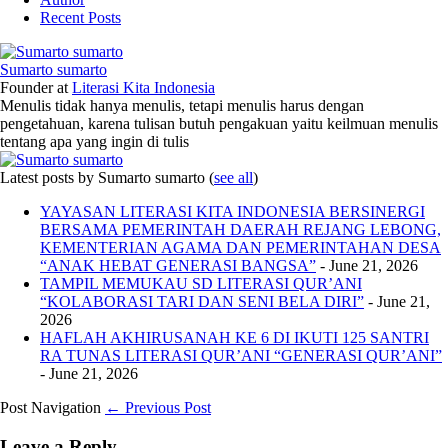
Recent Posts
Sumarto sumarto
Founder
at
Literasi Kita Indonesia
Menulis tidak hanya menulis, tetapi menulis harus dengan
pengetahuan, karena tulisan butuh pengakuan yaitu keilmuan menulis
tentang apa yang ingin di tulis
Latest posts by Sumarto sumarto
(
see all
)
YAYASAN LITERASI KITA INDONESIA BERSINERGI
BERSAMA PEMERINTAH DAERAH REJANG LEBONG,
KEMENTERIAN AGAMA DAN PEMERINTAHAN DESA
“ANAK HEBAT GENERASI BANGSA”
- June 21, 2026
TAMPIL MEMUKAU SD LITERASI QUR’ANI
“KOLABORASI TARI DAN SENI BELA DIRI”
- June 21,
2026
HAFLAH AKHIRUSANAH KE 6 DI IKUTI 125 SANTRI
RA TUNAS LITERASI QUR’ANI “GENERASI QUR’ANI”
- June 21, 2026
Post Navigation
← Previous Post
Leave a Reply