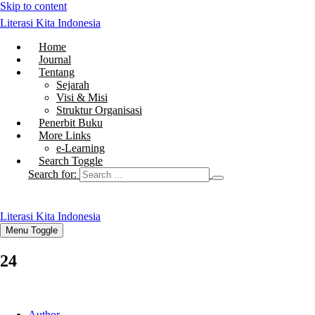
Skip to content
Literasi Kita Indonesia
Home
Journal
Tentang
Sejarah
Visi & Misi
Struktur Organisasi
Penerbit Buku
More Links
e-Learning
Search Toggle
Search for:
Literasi Kita Indonesia
Menu Toggle
24
Author