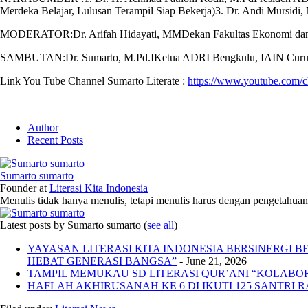
Merdeka Belajar, Lulusan Terampil Siap Bekerja)3. Dr. Andi Mursidi,
MODERATOR:Dr. Arifah Hidayati, MMDekan Fakultas Ekonomi dan B
SAMBUTAN:Dr. Sumarto, M.Pd.IKetua ADRI Bengkulu, IAIN Curu
Link You Tube Channel Sumarto Literate :
https://www.youtube.co
Author
Recent Posts
Sumarto sumarto
Founder
at
Literasi Kita Indonesia
Menulis tidak hanya menulis, tetapi menulis harus dengan pengetahuan,
Latest posts by Sumarto sumarto
(
see all
)
YAYASAN LITERASI KITA INDONESIA BERSINERGI
HEBAT GENERASI BANGSA”
- June 21, 2026
TAMPIL MEMUKAU SD LITERASI QUR’ANI “KOLABORA
HAFLAH AKHIRUSANAH KE 6 DI IKUTI 125 SANTRI R