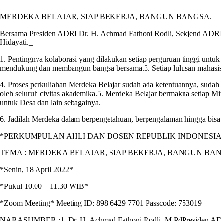
MERDEKA BELAJAR, SIAP BEKERJA, BANGUN BANGSA._
Bersama Presiden ADRI Dr. H. Achmad Fathoni Rodli, Sekjend ADRI
Hidayati._
1. Pentingnya kolaborasi yang dilakukan setiap perguruan tinggi untu
mendukung dan membangun bangsa bersama.3. Setiap lulusan mahasisw
4. Proses perkuliahan Merdeka Belajar sudah ada ketentuannya, sudah
oleh seluruh civitas akademika.5. Merdeka Belajar bermakna setiap Mit
untuk Desa dan lain sebagainya.
6. Jadilah Merdeka dalam berpengetahuan, berpengalaman hingga bis
*PERKUMPULAN AHLI DAN DOSEN REPUBLIK INDONESIA
TEMA : MERDEKA BELAJAR, SIAP BEKERJA, BANGUN BA
*Senin, 18 April 2022*
*Pukul 10.00 – 11.30 WIB*
*Zoom Meeting* Meeting ID: 898 6429 7701 Passcode: 753019
NARASUMBER :1. Dr. H. Achmad Fathoni Rodli, M.PdPresiden ADRI (