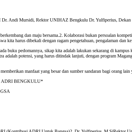
 Dr. Andi Mursidi, Rektor UNIHAZ Bengkulu Dr. Yulfiperius, Dekan
k berkembang dan maju bersama.2. Kolaborasi bukan persoalan kompetisi
a kita harus dibekali dengan ragam pengetahuan, pengalaman dan ket
 ada buku pedomannya, sikap kita adalah lakukan sekarang di kampus 
ra adalah potensi, yang harus ditindak lanjuti, dengan program Magang
a memberikan manfaat yang besar dan sumber sandaran bagi orang lai
 ADRI BENGKULU*
NGSA
Kontribusi ADRI Untuk Bangsa)2. Dr. Yulfiperius, M.SiRektor Uni