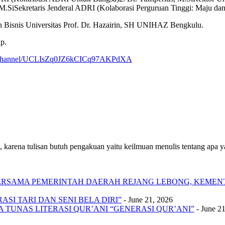
 M.SiSekretaris Jenderal ADRI (Kolaborasi Perguruan Tinggi: Maju dan
isnis Universitas Prof. Dr. Hazairin, SH UNIHAZ Bengkulu.
p.
m/channel/UCLIsZq0JZ6kCICq97AKPdXA
 karena tulisan butuh pengakuan yaitu keilmuan menulis tentang apa yan
 BERSAMA PEMERINTAH DAERAH REJANG LEBONG, KEME
SI TARI DAN SENI BELA DIRI”
- June 21, 2026
A TUNAS LITERASI QUR’ANI “GENERASI QUR’ANI”
- June 2