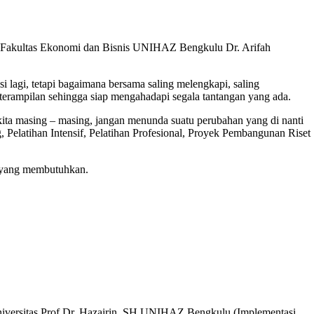
 Fakultas Ekonomi dan Bisnis UNIHAZ Bengkulu Dr. Arifah
 lagi, tetapi bagaimana bersama saling melengkapi, saling
erampilan sehingga siap mengahadapi segala tantangan yang ada.
kita masing – masing, jangan menunda suatu perubahan yang di nanti
, Pelatihan Intensif, Pelatihan Profesional, Proyek Pembangunan Riset
n yang membutuhkan.
versitas Prof.Dr. Hazairin, SH UNIHAZ Bengkulu (Implementasi