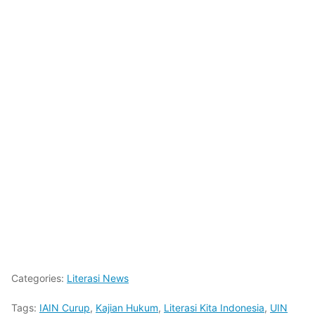
Categories:
Literasi News
Tags:
IAIN Curup
,
Kajian Hukum
,
Literasi Kita Indonesia
,
UIN