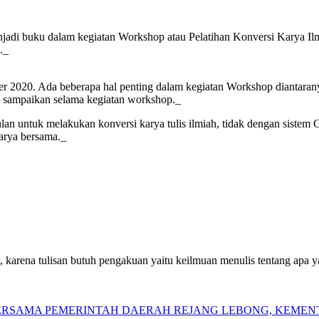
menjadi buku dalam kegiatan Workshop atau Pelatihan Konversi Karya
._
er 2020. Ada beberapa hal penting dalam kegiatan Workshop diantarany
 di sampaikan selama kegiatan workshop._
n untuk melakukan konversi karya tulis ilmiah, tidak dengan sistem Co
arya bersama._
 karena tulisan butuh pengakuan yaitu keilmuan menulis tentang apa yan
 BERSAMA PEMERINTAH DAERAH REJANG LEBONG, KEME