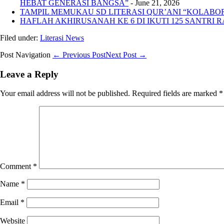
HEBAT GENERASI BANGSA”
- June 21, 2026
TAMPIL MEMUKAU SD LITERASI QUR’ANI “KOLABORA
HAFLAH AKHIRUSANAH KE 6 DI IKUTI 125 SANTRI R
Filed under:
Literasi News
Post Navigation
← Previous Post
Next Post →
Leave a Reply
Your email address will not be published.
Required fields are marked
*
Comment
*
Name
*
Email
*
Website