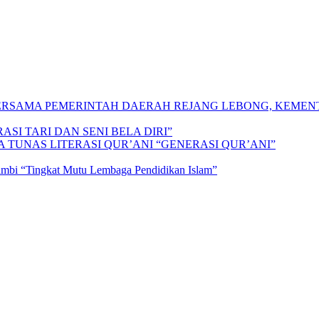
 BERSAMA PEMERINTAH DAERAH REJANG LEBONG, KEME
SI TARI DAN SENI BELA DIRI”
A TUNAS LITERASI QUR’ANI “GENERASI QUR’ANI”
Jambi “Tingkat Mutu Lembaga Pendidikan Islam”