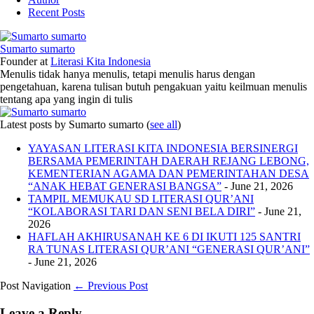
Recent Posts
Sumarto sumarto
Founder
at
Literasi Kita Indonesia
Menulis tidak hanya menulis, tetapi menulis harus dengan
pengetahuan, karena tulisan butuh pengakuan yaitu keilmuan menulis
tentang apa yang ingin di tulis
Latest posts by Sumarto sumarto
(
see all
)
YAYASAN LITERASI KITA INDONESIA BERSINERGI
BERSAMA PEMERINTAH DAERAH REJANG LEBONG,
KEMENTERIAN AGAMA DAN PEMERINTAHAN DESA
“ANAK HEBAT GENERASI BANGSA”
- June 21, 2026
TAMPIL MEMUKAU SD LITERASI QUR’ANI
“KOLABORASI TARI DAN SENI BELA DIRI”
- June 21,
2026
HAFLAH AKHIRUSANAH KE 6 DI IKUTI 125 SANTRI
RA TUNAS LITERASI QUR’ANI “GENERASI QUR’ANI”
- June 21, 2026
Post Navigation
← Previous Post
Leave a Reply