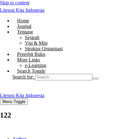
Skip to content
Literasi Kita Indonesia
Home
Journal
Tentang
Sejarah
Visi & Misi
Struktur Organisasi
Penerbit Buku
More Links
e-Learning
Search Toggle
Search for:
Literasi Kita Indonesia
Menu Toggle
122
Author