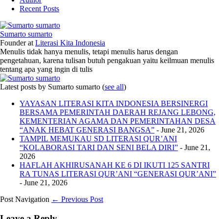
Recent Posts
Sumarto sumarto
Founder
at
Literasi Kita Indonesia
Menulis tidak hanya menulis, tetapi menulis harus dengan
pengetahuan, karena tulisan butuh pengakuan yaitu keilmuan menulis
tentang apa yang ingin di tulis
Latest posts by Sumarto sumarto
(
see all
)
YAYASAN LITERASI KITA INDONESIA BERSINERGI
BERSAMA PEMERINTAH DAERAH REJANG LEBONG,
KEMENTERIAN AGAMA DAN PEMERINTAHAN DESA
“ANAK HEBAT GENERASI BANGSA”
- June 21, 2026
TAMPIL MEMUKAU SD LITERASI QUR’ANI
“KOLABORASI TARI DAN SENI BELA DIRI”
- June 21,
2026
HAFLAH AKHIRUSANAH KE 6 DI IKUTI 125 SANTRI
RA TUNAS LITERASI QUR’ANI “GENERASI QUR’ANI”
- June 21, 2026
Post Navigation
← Previous Post
Leave a Reply