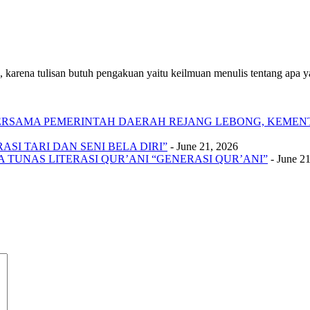
 karena tulisan butuh pengakuan yaitu keilmuan menulis tentang apa yan
 BERSAMA PEMERINTAH DAERAH REJANG LEBONG, KEME
SI TARI DAN SENI BELA DIRI”
- June 21, 2026
A TUNAS LITERASI QUR’ANI “GENERASI QUR’ANI”
- June 2