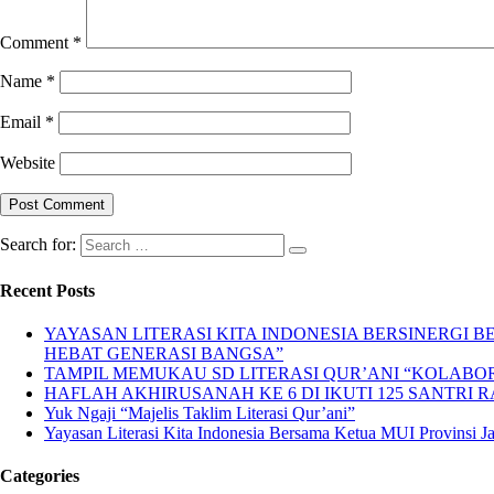
Comment
*
Name
*
Email
*
Website
Search for:
Recent Posts
YAYASAN LITERASI KITA INDONESIA BERSINERGI
HEBAT GENERASI BANGSA”
TAMPIL MEMUKAU SD LITERASI QUR’ANI “KOLABORA
HAFLAH AKHIRUSANAH KE 6 DI IKUTI 125 SANTRI R
Yuk Ngaji “Majelis Taklim Literasi Qur’ani”
Yayasan Literasi Kita Indonesia Bersama Ketua MUI Provinsi 
Categories