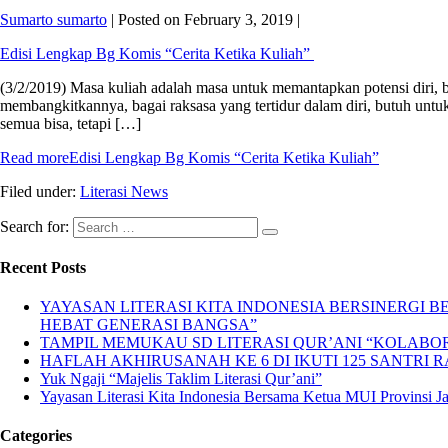
Sumarto sumarto
|
Posted on
February 3, 2019
|
Edisi Lengkap Bg Komis “Cerita Ketika Kuliah”
(3/2/2019) Masa kuliah adalah masa untuk memantapkan potensi diri, b
membangkitkannya, bagai raksasa yang tertidur dalam diri, butuh untuk
semua bisa, tetapi […]
Read more
Edisi Lengkap Bg Komis “Cerita Ketika Kuliah”
Filed under:
Literasi News
Search for:
Recent Posts
YAYASAN LITERASI KITA INDONESIA BERSINERGI
HEBAT GENERASI BANGSA”
TAMPIL MEMUKAU SD LITERASI QUR’ANI “KOLABORA
HAFLAH AKHIRUSANAH KE 6 DI IKUTI 125 SANTRI R
Yuk Ngaji “Majelis Taklim Literasi Qur’ani”
Yayasan Literasi Kita Indonesia Bersama Ketua MUI Provinsi 
Categories