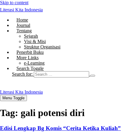
Skip to content
Literasi Kita Indonesia
Home
Journal
Tentang
Sejarah
Visi & Misi
Struktur Organisasi
Penerbit Buku
More Links
e-Learning
Search Toggle
Search for:
Literasi Kita Indonesia
Menu Toggle
Tag:
gali potensi diri
Edisi Lengkap Bg Komis “Cerita Ketika Kuliah”