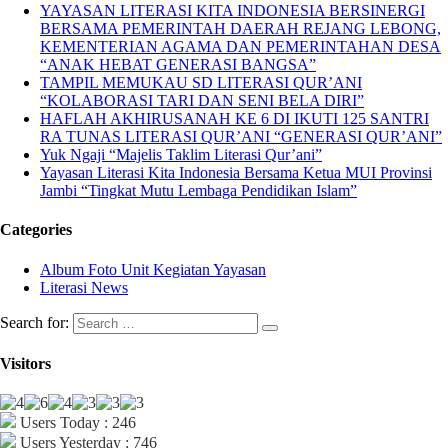
YAYASAN LITERASI KITA INDONESIA BERSINERGI
BERSAMA PEMERINTAH DAERAH REJANG LEBONG,
KEMENTERIAN AGAMA DAN PEMERINTAHAN DESA
“ANAK HEBAT GENERASI BANGSA”
TAMPIL MEMUKAU SD LITERASI QUR’ANI
“KOLABORASI TARI DAN SENI BELA DIRI”
HAFLAH AKHIRUSANAH KE 6 DI IKUTI 125 SANTRI
RA TUNAS LITERASI QUR’ANI “GENERASI QUR’ANI”
Yuk Ngaji “Majelis Taklim Literasi Qur’ani”
Yayasan Literasi Kita Indonesia Bersama Ketua MUI Provinsi
Jambi “Tingkat Mutu Lembaga Pendidikan Islam”
Categories
Album Foto Unit Kegiatan Yayasan
Literasi News
Search for:
Visitors
Users Today : 246
Users Yesterday : 746