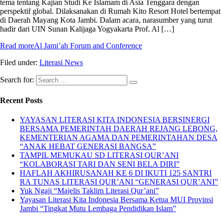
tema tentang Kajian Studi Ke Islamam di Asia Tenggara dengan
perspektif global. Dilaksanakan di Rumah Kito Resort Hotel bertempat
di Daerah Mayang Kota Jambi. Dalam acara, narasumber yang turut
hadir dari UIN Sunan Kalijaga Yogyakarta Prof. Al […]
Read more
Al Jami’ah Forum and Conference
Filed under:
Literasi News
Search for:
Recent Posts
YAYASAN LITERASI KITA INDONESIA BERSINERGI
BERSAMA PEMERINTAH DAERAH REJANG LEBONG,
KEMENTERIAN AGAMA DAN PEMERINTAHAN DESA
“ANAK HEBAT GENERASI BANGSA”
TAMPIL MEMUKAU SD LITERASI QUR’ANI
“KOLABORASI TARI DAN SENI BELA DIRI”
HAFLAH AKHIRUSANAH KE 6 DI IKUTI 125 SANTRI
RA TUNAS LITERASI QUR’ANI “GENERASI QUR’ANI”
Yuk Ngaji “Majelis Taklim Literasi Qur’ani”
Yayasan Literasi Kita Indonesia Bersama Ketua MUI Provinsi
Jambi “Tingkat Mutu Lembaga Pendidikan Islam”