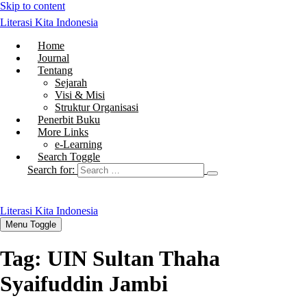
Skip to content
Literasi Kita Indonesia
Home
Journal
Tentang
Sejarah
Visi & Misi
Struktur Organisasi
Penerbit Buku
More Links
e-Learning
Search Toggle
Search for:
Literasi Kita Indonesia
Menu Toggle
Tag:
UIN Sultan Thaha
Syaifuddin Jambi