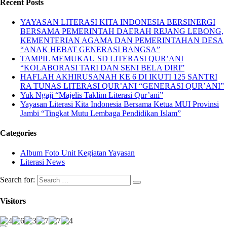
Recent Posts
YAYASAN LITERASI KITA INDONESIA BERSINERGI
BERSAMA PEMERINTAH DAERAH REJANG LEBONG,
KEMENTERIAN AGAMA DAN PEMERINTAHAN DESA
“ANAK HEBAT GENERASI BANGSA”
TAMPIL MEMUKAU SD LITERASI QUR’ANI
“KOLABORASI TARI DAN SENI BELA DIRI”
HAFLAH AKHIRUSANAH KE 6 DI IKUTI 125 SANTRI
RA TUNAS LITERASI QUR’ANI “GENERASI QUR’ANI”
Yuk Ngaji “Majelis Taklim Literasi Qur’ani”
Yayasan Literasi Kita Indonesia Bersama Ketua MUI Provinsi
Jambi “Tingkat Mutu Lembaga Pendidikan Islam”
Categories
Album Foto Unit Kegiatan Yayasan
Literasi News
Search for:
Visitors