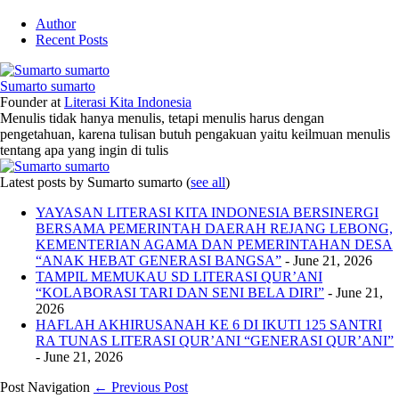
Author
Recent Posts
Sumarto sumarto
Founder
at
Literasi Kita Indonesia
Menulis tidak hanya menulis, tetapi menulis harus dengan
pengetahuan, karena tulisan butuh pengakuan yaitu keilmuan menulis
tentang apa yang ingin di tulis
Latest posts by Sumarto sumarto
(
see all
)
YAYASAN LITERASI KITA INDONESIA BERSINERGI
BERSAMA PEMERINTAH DAERAH REJANG LEBONG,
KEMENTERIAN AGAMA DAN PEMERINTAHAN DESA
“ANAK HEBAT GENERASI BANGSA”
- June 21, 2026
TAMPIL MEMUKAU SD LITERASI QUR’ANI
“KOLABORASI TARI DAN SENI BELA DIRI”
- June 21,
2026
HAFLAH AKHIRUSANAH KE 6 DI IKUTI 125 SANTRI
RA TUNAS LITERASI QUR’ANI “GENERASI QUR’ANI”
- June 21, 2026
Post Navigation
← Previous Post