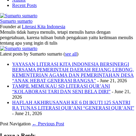
Recent Posts
Sumarto sumarto
Founder
at
Literasi Kita Indonesia
Menulis tidak hanya menulis, tetapi menulis harus dengan
pengetahuan, karena tulisan butuh pengakuan yaitu keilmuan menulis
tentang apa yang ingin di tulis
Latest posts by Sumarto sumarto
(
see all
)
YAYASAN LITERASI KITA INDONESIA BERSINERGI
BERSAMA PEMERINTAH DAERAH REJANG LEBONG,
KEMENTERIAN AGAMA DAN PEMERINTAHAN DESA
“ANAK HEBAT GENERASI BANGSA”
- June 21, 2026
TAMPIL MEMUKAU SD LITERASI QUR’ANI
“KOLABORASI TARI DAN SENI BELA DIRI”
- June 21,
2026
HAFLAH AKHIRUSANAH KE 6 DI IKUTI 125 SANTRI
RA TUNAS LITERASI QUR’ANI “GENERASI QUR’ANI”
- June 21, 2026
Post Navigation
← Previous Post
Leave a Reply