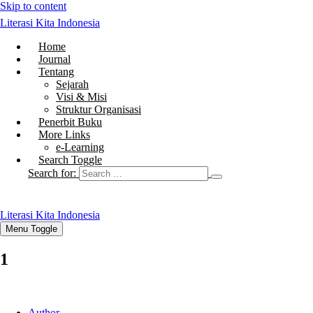
Skip to content
Literasi Kita Indonesia
Home
Journal
Tentang
Sejarah
Visi & Misi
Struktur Organisasi
Penerbit Buku
More Links
e-Learning
Search Toggle
Search for:
Literasi Kita Indonesia
Menu Toggle
1
Author