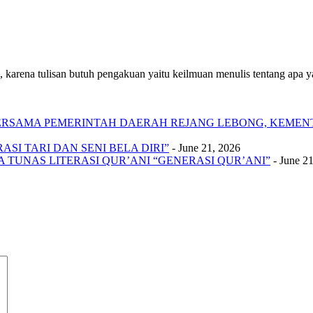
 karena tulisan butuh pengakuan yaitu keilmuan menulis tentang apa yan
 BERSAMA PEMERINTAH DAERAH REJANG LEBONG, KEME
SI TARI DAN SENI BELA DIRI”
- June 21, 2026
A TUNAS LITERASI QUR’ANI “GENERASI QUR’ANI”
- June 2