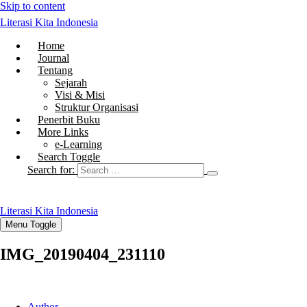
Skip to content
Literasi Kita Indonesia
Home
Journal
Tentang
Sejarah
Visi & Misi
Struktur Organisasi
Penerbit Buku
More Links
e-Learning
Search Toggle
Search for:
Literasi Kita Indonesia
Menu Toggle
IMG_20190404_231110
Author