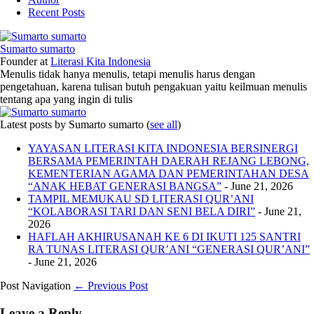
Recent Posts
Sumarto sumarto
Founder
at
Literasi Kita Indonesia
Menulis tidak hanya menulis, tetapi menulis harus dengan
pengetahuan, karena tulisan butuh pengakuan yaitu keilmuan menulis
tentang apa yang ingin di tulis
Latest posts by Sumarto sumarto
(
see all
)
YAYASAN LITERASI KITA INDONESIA BERSINERGI
BERSAMA PEMERINTAH DAERAH REJANG LEBONG,
KEMENTERIAN AGAMA DAN PEMERINTAHAN DESA
“ANAK HEBAT GENERASI BANGSA”
- June 21, 2026
TAMPIL MEMUKAU SD LITERASI QUR’ANI
“KOLABORASI TARI DAN SENI BELA DIRI”
- June 21,
2026
HAFLAH AKHIRUSANAH KE 6 DI IKUTI 125 SANTRI
RA TUNAS LITERASI QUR’ANI “GENERASI QUR’ANI”
- June 21, 2026
Post Navigation
← Previous Post
Leave a Reply